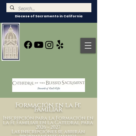
Diocese of Sacramento in California
Formación en la Fe
Familiar
Inscripción para la Formación en
la Fe Familiar en la Catedral para
2026 - 2027
Las inscripciónes se abrirán